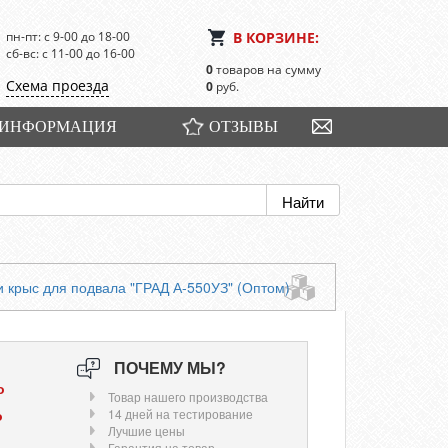
пн-пт: с 9-00 до 18-00
В КОРЗИНЕ:
сб-вс: с 11-00 до 16-00
0
товаров на сумму
Схема проезда
0
руб.
ИНФОРМАЦИЯ
ОТЗЫВЫ
 крыс для подвала "ГРАД А-550УЗ" (Оптом)
ПОЧЕМУ МЫ?
о
Товар нашего производства
о
14 дней на тестирование
Лучшие цены
Гарантия на товар