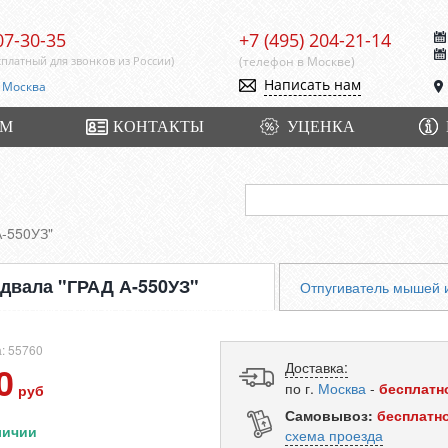
07-30-35
+7 (495) 204-21-14
сплатный для звонков из России)
(телефон в Москве)
Написать нам
Москва
ОМ
КОНТАКТЫ
УЦЕНКА
А-550УЗ"
двала "ГРАД А-550УЗ"
Отпугиватель мышей и
: 55760
Доставка:
0
по г.
Москва
-
бесплатн
руб
Самовывоз:
бесплатн
личии
схема проезда