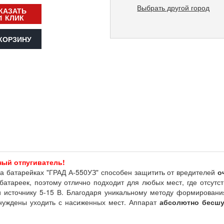
Выбрать другой город
КАЗАТЬ
1 КЛИК
КОРЗИНУ
ый отпугиватель!
на батарейках "ГРАД А-550УЗ" способен защитить от вредителей
о
атареек, поэтому отлично подходит для любых мест, где отсутству
и источнику 5-15 В. Благодаря уникальному методу формирова
уждены уходить с насиженных мест. Аппарат
абсолютно бесш