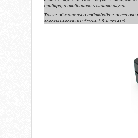
прибора, а особенность вашего слуха.
Также обязательно соблюдайте расстояние
головы человека и ближе 1,5 м от вас)
.