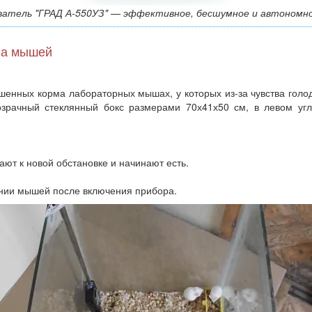
ватель "ГРАД А-550УЗ" — эффективное, бесшумное и автономно
на мышей
енных корма лабораторных мышах, у которых из-за чувства голода
озрачный стеклянный бокс размерами 70х41х50 см, в левом угл
ют к новой обстановке и начинают есть.
нии мышей после включения прибора.