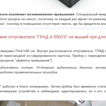
 волн исключает возникновение привыкания
. Специальный мик
аботе грызуны не смогут, поскольку он каждый раз звучит по-разно
а", поэтому в помещении отсутствуют места, где бы вредители мог
вия отпугивателя "ГРАД А-550УЗ" на мышей при дли
азмерами 70х41х50 см. Внутри располагается отпугиватель "ГРАД 
ной перегородкой из гофрированного картона. Прибор с периодич
 грызунов "эффекта привыкания").
публиковать полную 10-дневную видеозапись данного эксп
аиболее примечательных эпизодов.
З" работал в боксе непрерывно. Затем прибор был временно отк
активируем устройство и наблюдаем, адаптировались ли к его 