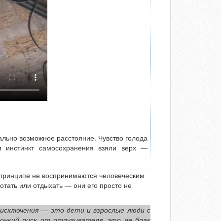
ально возможное расстояние. Чувство голода
 и инстинкт самосохранения взяли верх —
 в принципе не воспринимаются человеческим
тать или отдыхать — они его просто не
 исключения — это дети и взрослые люди с
онкий писк от отпугивателя, это не брак