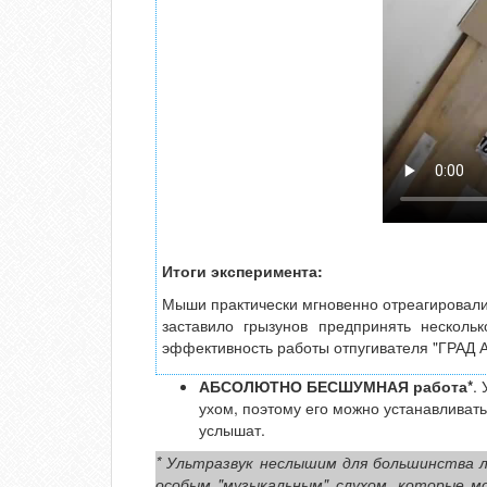
Итоги эксперимента:
Мыши практически мгновенно отреагировали 
заставило грызунов предпринять несколь
эффективность работы отпугивателя "ГРАД А
АБСОЛЮТНО БЕСШУМНАЯ работа*
.
ухом, поэтому его можно устанавливат
услышат.
* Ультразвук неслышим для большинства л
особым "музыкальным" слухом, которые м