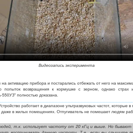
Видеозапись эксперимента
на активацию прибора и постарались отбежать от него на максим
ко попыток возвращения к кормушке с зерном, однако страх
-550УЗ" полностью доказана.
 Устройство работает в диапазоне ультразвуковых частот, которые
ь даже в жилых помещениях. Отпугиватель не помешает людям рабо
юдей, т.к. использует частоту от 20 кГц и выше. Но бывают
огут воспринимать данную частоту. Т.е., если вы слышите т