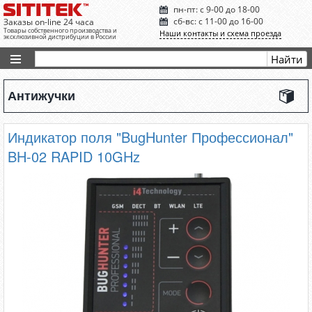
пн-пт: с 9-00 до 18-00
сб-вс: с 11-00 до 16-00
Заказы on-line 24 часа
Товары собственного производства и
Наши контакты и схема проезда
эксклюзивной дистрибуции в России
Антижучки
Индикатор поля "BugHunter Профессионал"
BH-02 RAPID 10GHz