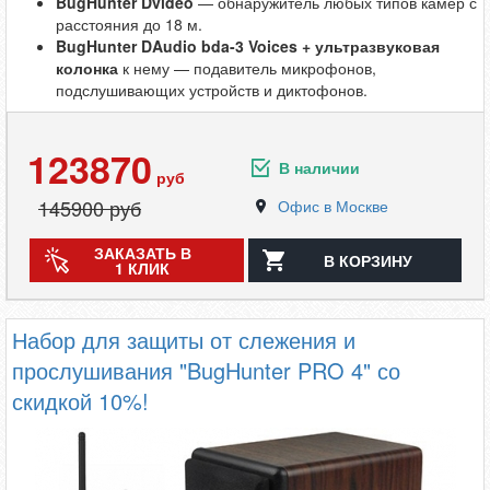
BugHunter Dvideo
— обнаружитель любых типов камер с
расстояния до 18 м.
BugHunter DAudio bda-3 Voices + ультразвуковая
колонка
к нему — подавитель микрофонов,
подслушивающих устройств и диктофонов.
123870
В наличии
руб
145900
руб
Офис в Москве
ЗАКАЗАТЬ В
В КОРЗИНУ
1 КЛИК
Набор для защиты от слежения и
прослушивания "BugHunter PRO 4" со
скидкой 10%!