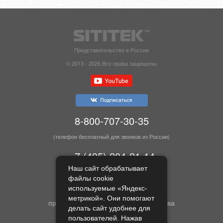
Представительство в России
© 2013 - 2026 Все права защищены
8-800-707-30-35
(телефон бесплатный для звонков из России)
+7 (495) 204-21-14
Наш сайт обрабатывает
(телефон в Москве)
файлы cookie
используемые «Яндекс-
Оптовые и розничные продажи
метрикой». Они помогают
продукции собственного производства
делать сайт удобнее для
и других брендов
пользователей. Нажав