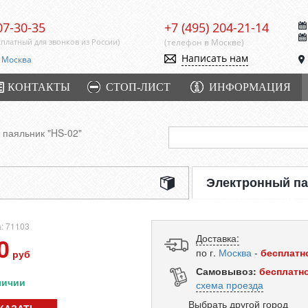
07-30-35
+7 (495) 204-21-14
сплатный для звонков из России)
(телефон в Москве)
Написать нам
Москва
КОНТАКТЫ
СТОП-ЛИСТ
ИНФОРМАЦИЯ
 паяльник "HS-02"
Электронный па
: 71103
Доставка:
0
по г.
Москва
-
бесплатн
руб
Самовывоз:
бесплатн
личии
схема проезда
Выбрать другой город