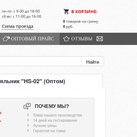
пн-пт: с 9-00 до 18-00
В КОРЗИНЕ:
сб-вс: с 11-00 до 16-00
0
товаров на сумму
Схема проезда
0
руб.
ОПТОВЫЙ ПРАЙС
ОТЗЫВЫ
яльник "HS-02" (Оптом)
ПОЧЕМУ МЫ?
о
Товар нашего производства
о
14 дней на тестирование
Лучшие цены
Гарантия на товар